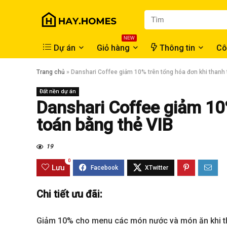
NEW
Dự án
Giỏ hàng
Thông tin
Cô
Trang chủ
»
Danshari Coffee giảm 10% trên tổng hóa đơn khi thanh 
Đất nền dự án
Danshari Coffee giảm 10
toán bằng thẻ VIB
19
0
Lưu
Chi tiết ưu đãi:
Giảm 10% cho menu các món nước và món ăn khi th