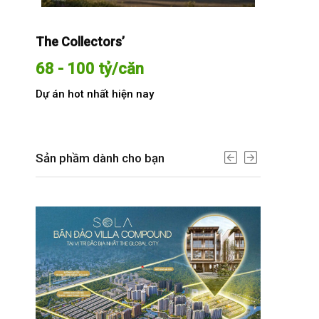
The Collectors’
Sola The G
68 - 100 tỷ/căn
Từ 68 t
Dự án hot nhất hiện nay
Dự án hot n
Sản phầm dành cho bạn