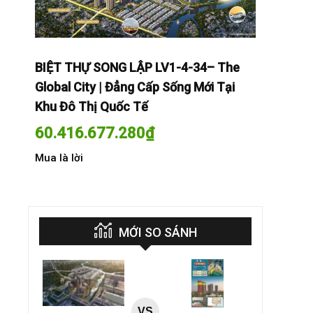
The
BIỆT THỰ SONG LẬP LV1-4-34– The
BIỆT THỰ
Tại
Global City | Đẳng Cấp Sống Mới Tại
Global Cit
Khu Đô Thị Quốc Tế
Khu Đô Th
60.416.677.280
₫
60.416.
Mua là lời
Mua là lời
MỚI SO SÁNH
VS