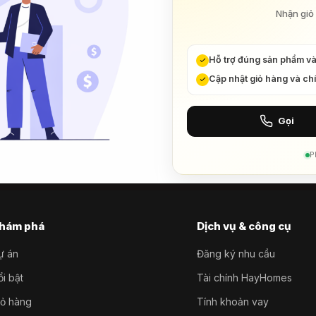
Nhận giỏ 
Hỗ trợ đúng sản phẩm v
Cập nhật giỏ hàng và ch
Gọi
P
hám phá
Dịch vụ & công cụ
ự án
Đăng ký nhu cầu
i bật
Tài chính HayHomes
iỏ hàng
Tính khoản vay