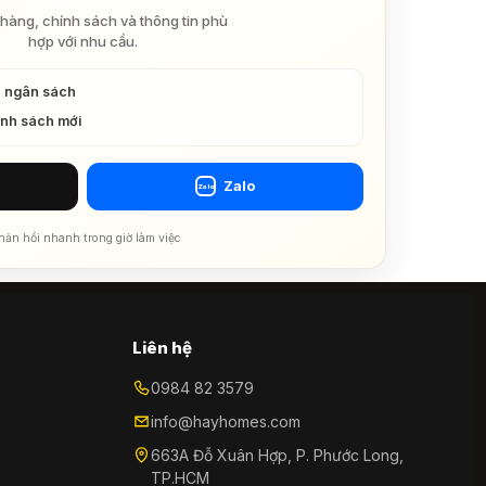
hàng, chính sách và thông tin phù
hợp với nhu cầu.
à ngân sách
ính sách mới
Zalo
Zalo
hản hồi nhanh trong giờ làm việc
Liên hệ
0984 82 3579
info@hayhomes.com
663A Đỗ Xuân Hợp, P. Phước Long,
TP.HCM