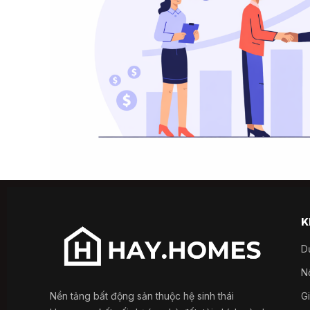
K
D
Nổ
Nền tảng bất động sản thuộc hệ sinh thái
G