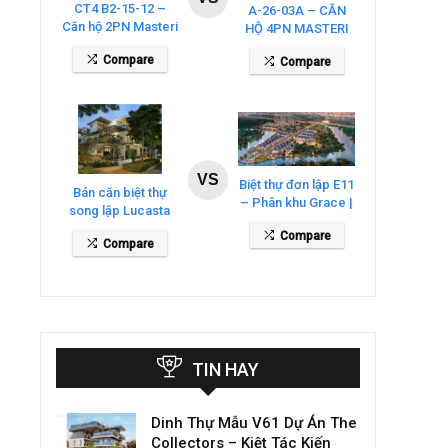
CT4 B2-15-12 –
A-26-03A – CĂN
Căn hộ 2PN Masteri
HỘ 4PN MASTERI
Cosmo Central
COSMO CENTRAL
Compare
Compare
– THE GLOBAL
CITY
VS
Biệt thự đơn lập E11
Bán căn biệt thự
– Phân khu Grace |
song lập Lucasta
Gladia By The
Villa – DT 175m2
Compare
Waters
Compare
giá 26 tỷ
TIN HAY
Dinh Thự Mẫu V61 Dự Án The
Collectors – Kiệt Tác Kiến