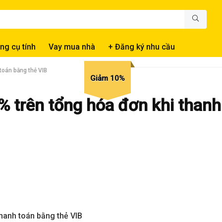
ng cụ tính
Vay mua nhà
+ Đăng ký nhu cầu
toán bằng thẻ VIB
Giảm 10%
% trên tổng hóa đơn khi thanh
anh toán bằng thẻ VIB