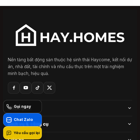
Nền tảng bất động sản thuộc hệ sinh thái Haycome, kết nối dự
án, nhà đất, tài chính và nhu cầu thực trên một trải nghiệm
minh bạch, hiệu quả.
Gọi ngay
Khám phá
Chat Zalo
Zalo
Dự án
Dịch vụ & công cụ
Yêu cầu gọi lại
Nổi bật
Đăng ký nhu cầu
Liên hệ