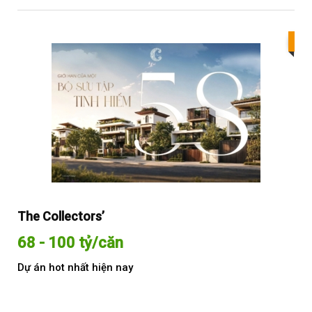
Bes
The Collectors’
Sol
68 - 100 tỷ/căn
Từ
Dự án hot nhất hiện nay
Dự 