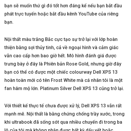
bạn sẽ muốn thứ gì đó tốt hơn đáng kể nếu bạn bắt đầu
phát trực tuyến hoặc bắt đầu kênh YouTube của riêng
bạn.
Nội thất màu trắng Bắc cực tạo sự trở lại với lớp hoàn
thiện bằng sợi thủy tinh, cả về ngoại hình và cảm giác
vẫn cao cấp hơn bao giờ hết. Mô hình đánh giá được
trưng bày ở đây là Phiên bản Rose Gold, nhưng giờ đây
bạn có thể có được một chiếc colourway Dell XPS 13
hoàn toàn mới có tên Frost White mà cá nhân tôi là một
fan hâm mộ lớn. Platinum Silver Dell XPS 13 cũng trở lại.
Với thiết kế thực tế chưa được xử lý, Dell XPS 13 vẫn rất
mạnh mẽ. Nội thất là bằng chứng chống trầy xước, trong
khi ultrabook đã sống sót qua nhiều chuyến đi trong ba
lô của tôi mà không nhận được bất kỳ dấu vết hoặc