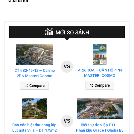
Mua là lời
Mua
MỚI SO SÁNH
VS
A-26-03A – CĂN HỘ 4PN
CT4 B2-15-12 – Căn hộ
MASTERI COSMO
2PN Masteri Cosmo
CENTRAL – THE GLOBAL
Central
Compare
Compare
CITY
VS
Bán căn biệt thự song lập
Biệt thự đơn lập E11 –
Lucasta Villa – DT 175m2
Phân khu Grace | Gladia By