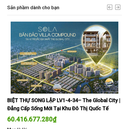
Sản phầm dành cho bạn
y |
BIỆT THỰ SONG LẬP LV1-4-34– The Global City |
BI
Đẳng Cấp Sống Mới Tại Khu Đô Thị Quốc Tế
Đẳ
60.416.677.280
₫
60