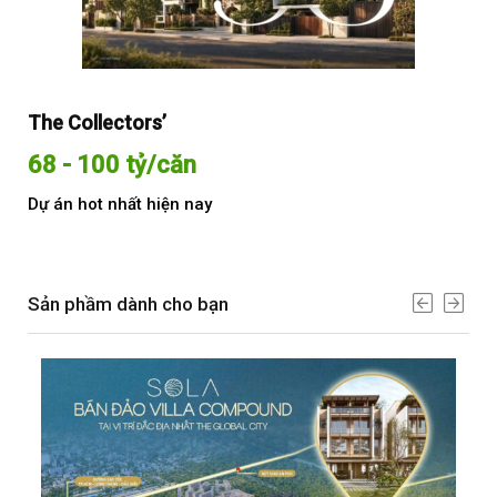
The Collectors’
Sol
68 - 100 tỷ/căn
Từ
Dự án hot nhất hiện nay
Dự 
Sản phầm dành cho bạn