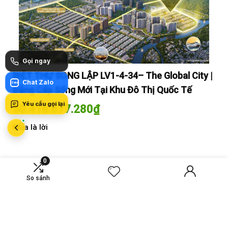
Gọi ngay
y |
BIỆT THỰ SONG LẬP LV1-4-34– The Global City |
BI
Chat Zalo
Zalo
Đẳng Cấp Sống Mới Tại Khu Đô Thị Quốc Tế
Đẳ
Yêu cầu gọi lại
60.416.677.280
₫
60
Mua là lời
Mua
0
So sánh
MỚI SO SÁNH