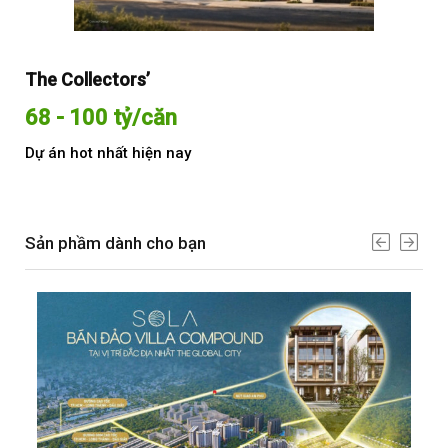
The Collectors’
Sol
68 - 100 tỷ/căn
Từ
Dự án hot nhất hiện nay
Dự 
Sản phầm dành cho bạn