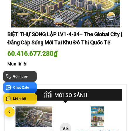
y |
BIỆT THỰ SONG LẬP LV1-4-34– The Global City |
BI
Đẳng Cấp Sống Mới Tại Khu Đô Thị Quốc Tế
Đẳ
60.416.677.280
₫
60
Mua là lời
Mua
Gọi ngay
Chat Zalo
Zalo
MỚI SO SÁNH
Liên hệ
VS