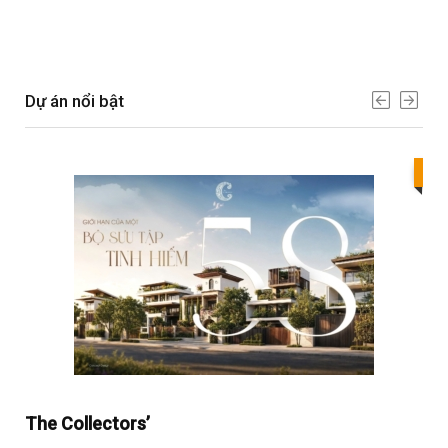
Dự án nổi bật
Bes
The Collectors’
Sol