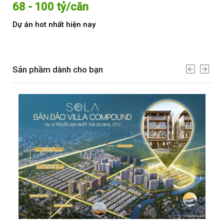
68 - 100 tỷ/căn
Từ
Dự án hot nhất hiện nay
Dự 
Sản phầm dành cho bạn