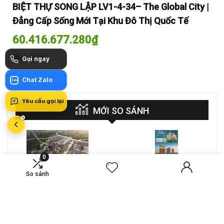
y |
BIỆT THỰ SONG LẬP LV1-4-34– The Global City |
BI
Đẳng Cấp Sống Mới Tại Khu Đô Thị Quốc Tế
Đẳ
60.416.677.280
₫
60
Mua là lời
Mua
Gọi ngay
Chat Zalo
Zalo
Yêu cầu gọi lại
MỚI SO SÁNH
0
VS
A-26-03A – CĂN HỘ 4PN
CT4 B2-15-12 – Căn hộ
So sánh
MASTERI COSMO
2PN Masteri Cosmo
CENTRAL – THE GLOBAL
Central
Compare
Compare
CITY