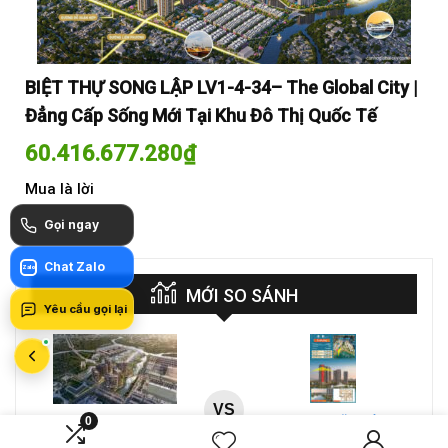
y |
BIỆT THỰ SONG LẬP LV1-4-34– The Global City |
BI
Đẳng Cấp Sống Mới Tại Khu Đô Thị Quốc Tế
Đẳ
60.416.677.280
₫
60
Mua là lời
Mua
Gọi ngay
Chat Zalo
Zalo
MỚI SO SÁNH
Yêu cầu gọi lại
VS
0
A-26-03A – CĂN HỘ 4PN
CT4 B2-15-12 – Căn hộ
MASTERI COSMO
2PN Masteri Cosmo