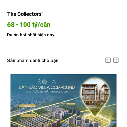
The Collectors’
Sol
68 - 100 tỷ/căn
Từ
Dự án hot nhất hiện nay
Dự 
Sản phầm dành cho bạn