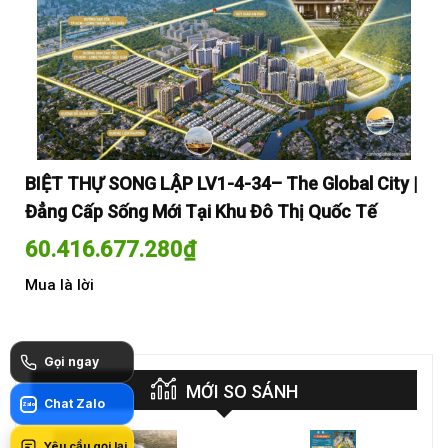
y |
BIỆT THỰ SONG LẬP LV1-4-34– The Global City |
BI
Đẳng Cấp Sống Mới Tại Khu Đô Thị Quốc Tế
Đẳ
60.416.677.280
₫
60
Mua là lời
Mua
Gọi ngay
MỚI SO SÁNH
Chat Zalo
Zalo
Yêu cầu gọi lại