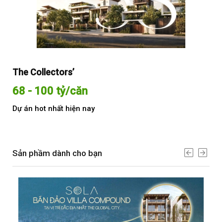
The Collectors’
Sol
68 - 100 tỷ/căn
Từ
Dự án hot nhất hiện nay
Dự 
Sản phầm dành cho bạn