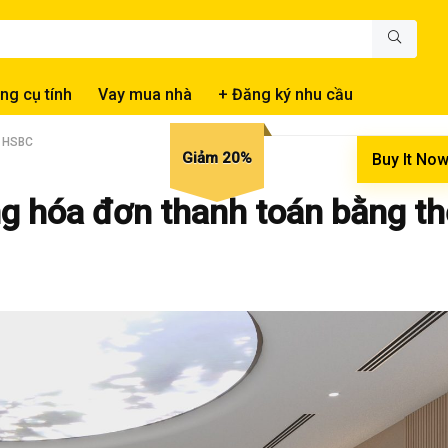
ng cụ tính
Vay mua nhà
+ Đăng ký nhu cầu
ẻ HSBC
Giảm 20%
Buy It No
g hóa đơn thanh toán bằng th