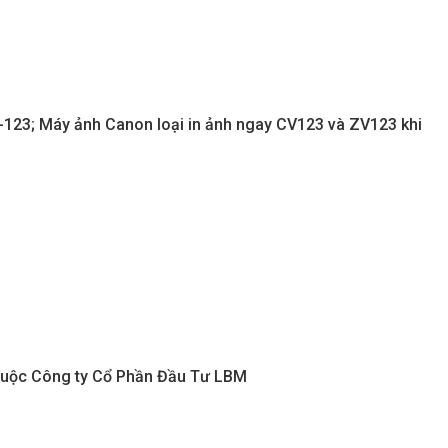
aters
Metropolis Thủ Thiêm
Call
123; Máy ảnh Canon loại in ảnh ngay CV123 và ZV123 khi
n nay
Dự án hot nhất hiện nay
huộc Công ty Cổ Phần Đầu Tư LBM