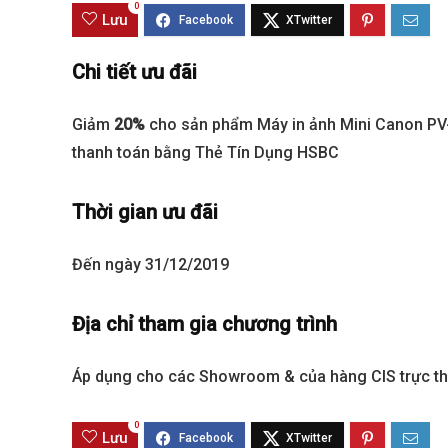
0
Lưu
Sola The Global City
Gladia By The W
Chi tiết ưu đãi
Từ 68 tỷ/căn
Từ 23 tỷ/căn
Giảm
20%
cho sản phẩm Máy in ảnh Mini Canon PV-
Dự án hot nhất hiện nay
Dự án hot nhất hiệ
thanh toán bằng Thẻ Tín Dụng HSBC
Thời gian ưu đãi
Đến ngày 31/12/2019
Địa chỉ tham gia chương trình
Áp dụng cho các Showroom & của hàng CIS trực t
0
Lưu