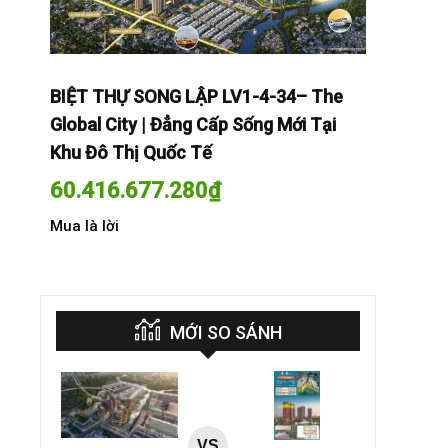
The
BIỆT THỰ SONG LẬP LV1-4-34– The
BIỆT THỰ
Tại
Global City | Đẳng Cấp Sống Mới Tại
Global Cit
Khu Đô Thị Quốc Tế
Khu Đô Th
60.416.677.280
₫
60.416.
Mua là lời
Mua là lời
MỚI SO SÁNH
VS