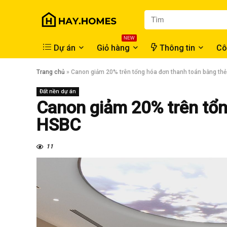
NEW
Dự án
Giỏ hàng
Thông tin
Cô
Trang chủ
»
Canon giảm 20% trên tổng hóa đơn thanh toán bằng th
Đất nền dự án
Canon giảm 20% trên tổn
HSBC
11