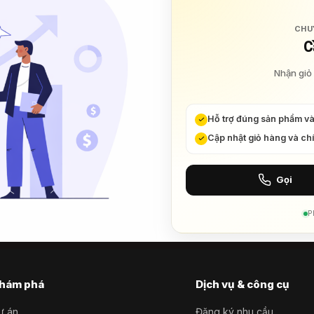
CHU
C
Nhận giỏ 
Hỗ trợ đúng sản phẩm v
Cập nhật giỏ hàng và ch
Gọi
P
hám phá
Dịch vụ & công cụ
ự án
Đăng ký nhu cầu