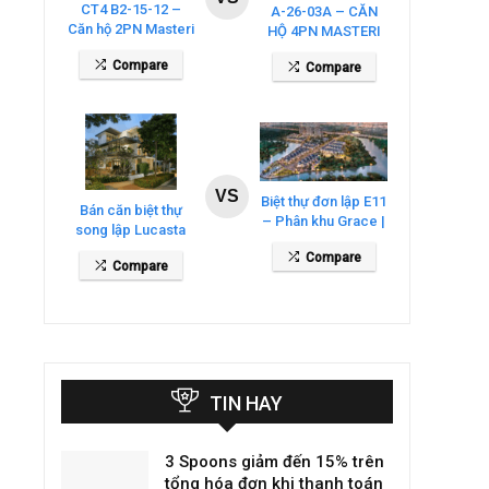
CT4 B2-15-12 –
A-26-03A – CĂN
Căn hộ 2PN Masteri
HỘ 4PN MASTERI
Cosmo Central
COSMO CENTRAL
Compare
Compare
– THE GLOBAL
CITY
VS
Biệt thự đơn lập E11
Bán căn biệt thự
– Phân khu Grace |
song lập Lucasta
Gladia By The
Villa – DT 175m2
Compare
Waters
Compare
giá 26 tỷ
TIN HAY
3 Spoons giảm đến 15% trên
tổng hóa đơn khi thanh toán