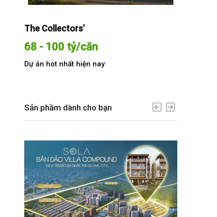
The Collectors’
Sola The G
68 - 100 tỷ/căn
Từ 68 t
Dự án hot nhất hiện nay
Dự án hot n
Sản phầm dành cho bạn