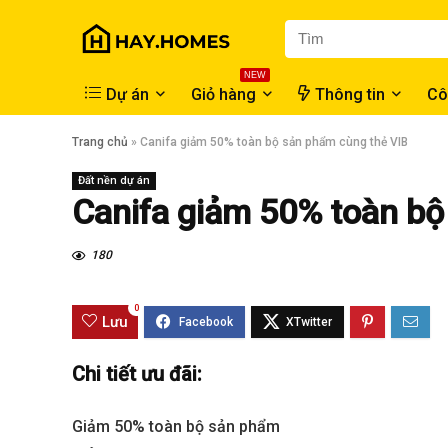
NEW
Dự án
Giỏ hàng
Thông tin
Cô
Trang chủ
»
Canifa giảm 50% toàn bộ sản phẩm cùng thẻ VIB
Đất nền dự án
Canifa giảm 50% toàn bộ
180
0
Lưu
Chi tiết ưu đãi:
Giảm 50% toàn bộ sản phẩm