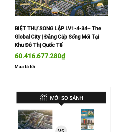
The
BIỆT THỰ SONG LẬP LV1-4-34– The
BIỆT THỰ
Tại
Global City | Đẳng Cấp Sống Mới Tại
Global Cit
Khu Đô Thị Quốc Tế
Khu Đô Th
60.416.677.280
₫
60.416.
Mua là lời
Mua là lời
MỚI SO SÁNH
VS