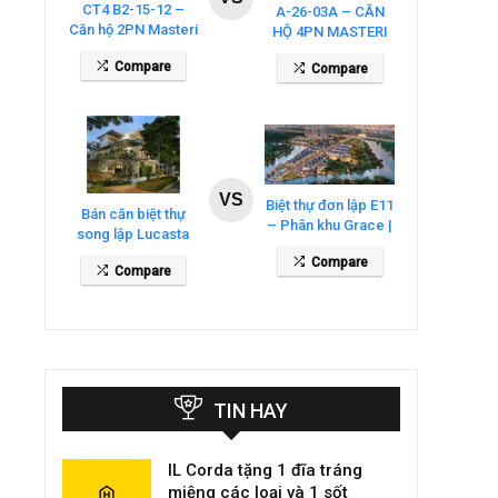
CT4 B2-15-12 –
A-26-03A – CĂN
Căn hộ 2PN Masteri
HỘ 4PN MASTERI
Cosmo Central
COSMO CENTRAL
Compare
Compare
– THE GLOBAL
CITY
VS
Biệt thự đơn lập E11
Bán căn biệt thự
– Phân khu Grace |
song lập Lucasta
Gladia By The
Villa – DT 175m2
Compare
Waters
Compare
giá 26 tỷ
TIN HAY
IL Corda tặng 1 đĩa tráng
miệng các loại và 1 sốt