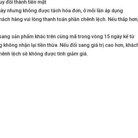
uy đổi thành tiền mặt
gày nhưng không được tách hóa đơn, ở mỗi lần áp dụng
aters
Metropolis Thủ Thiêm
 khách hàng vui lòng thanh toán phần chênh lệch. Nếu thấp hơn
Call
sang sản phẩm khác trên cùng mã trong vòng 15 ngày kể từ
n nay
Dự án hot nhất hiện nay
 không nhận lại tiền thừa. Nếu đổi sang giá trị cao hơn, khác
hênh lệch sẽ không được tính giảm giá.