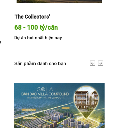
The Collectors’
Sola The G
,
68 - 100 tỷ/căn
Từ 68 t
Dự án hot nhất hiện nay
Dự án hot n
h
Sản phầm dành cho bạn