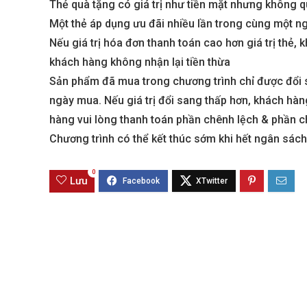
Thẻ quà tặng có giá trị như tiền mặt nhưng không q
Một thẻ áp dụng ưu đãi nhiều lần trong cùng một n
Sola The Global City
Gladia By The W
Nếu giá trị hóa đơn thanh toán cao hơn giá trị thẻ,
khách hàng không nhận lại tiền thừa
Từ 68 tỷ/căn
Từ 23 tỷ/căn
Sản phẩm đã mua trong chương trình chỉ được đổi 
Dự án hot nhất hiện nay
Dự án hot nhất hiệ
ngày mua. Nếu giá trị đổi sang thấp hơn, khách hàng
hàng vui lòng thanh toán phần chênh lệch & phần c
Chương trình có thể kết thúc sớm khi hết ngân sách
0
Lưu