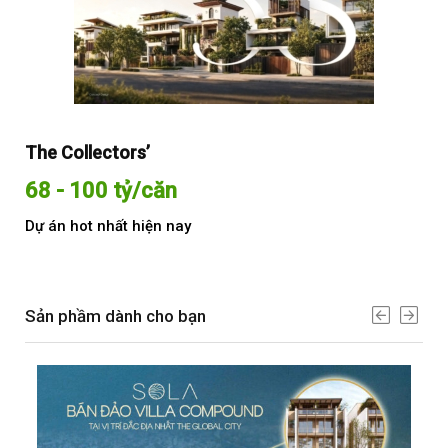
The Collectors’
Sol
68 - 100 tỷ/căn
Từ
Dự án hot nhất hiện nay
Dự 
Sản phầm dành cho bạn