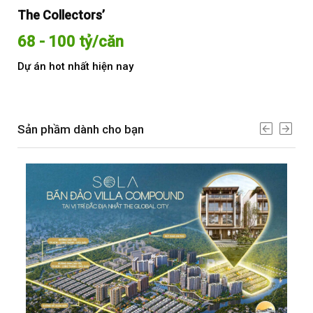
The Collectors’
Sol
68 - 100 tỷ/căn
Từ
Dự án hot nhất hiện nay
Dự 
Sản phầm dành cho bạn