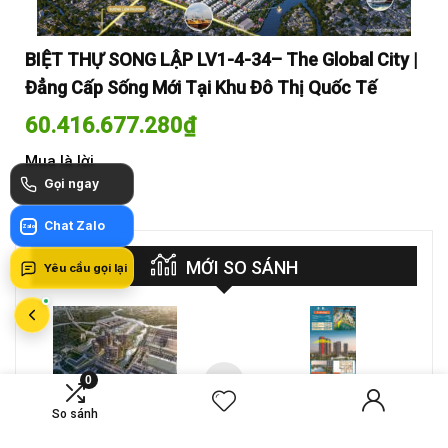
y |
BIỆT THỰ SONG LẬP LV1-4-34– The Global City |
BI
Đẳng Cấp Sống Mới Tại Khu Đô Thị Quốc Tế
Đẳ
60.416.677.280
₫
60
Mua là lời
Mua
Gọi ngay
Chat Zalo
Zalo
MỚI SO SÁNH
Yêu cầu gọi lại
VS
0
A-26-03A – CĂN HỘ 4PN
CT4 B2-15-12 – Căn hộ
MASTERI COSMO
2PN Masteri Cosmo
So sánh
CENTRAL – THE GLOBAL
Central
Compare
Compare
CITY