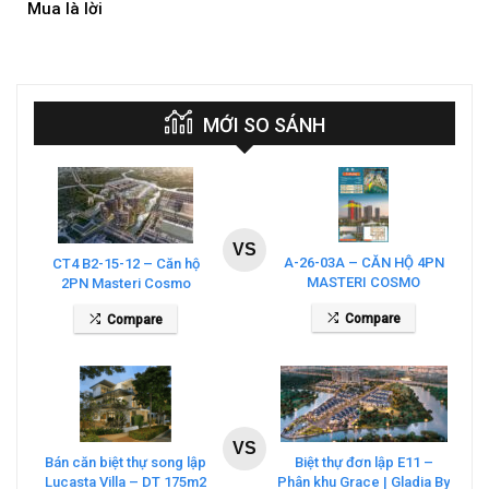
Mua là lời
Mua
MỚI SO SÁNH
VS
A-26-03A – CĂN HỘ 4PN
CT4 B2-15-12 – Căn hộ
MASTERI COSMO
2PN Masteri Cosmo
CENTRAL – THE GLOBAL
Central
Compare
Compare
CITY
VS
Bán căn biệt thự song lập
Biệt thự đơn lập E11 –
Lucasta Villa – DT 175m2
Phân khu Grace | Gladia By