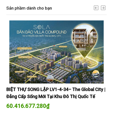
Sản phầm dành cho bạn
y |
BIỆT THỰ SONG LẬP LV1-4-34– The Global City |
BI
Đẳng Cấp Sống Mới Tại Khu Đô Thị Quốc Tế
Đẳ
60.416.677.280
₫
60