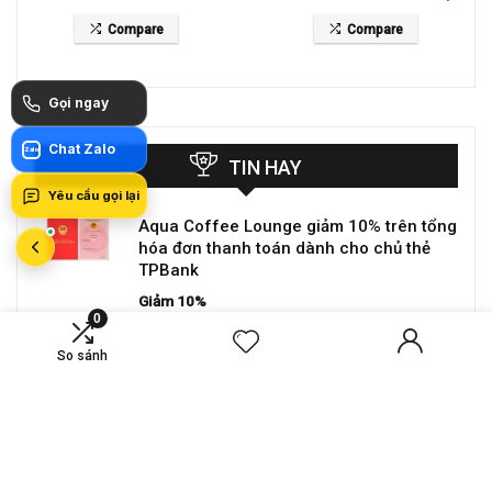
giá 26 tỷ
The Waters
Compare
Compare
Gọi ngay
Chat Zalo
Zalo
TIN HAY
Yêu cầu gọi lại
Aqua Coffee Lounge giảm 10% trên tổng
hóa đơn thanh toán dành cho chủ thẻ
TPBank
Giảm 10%
0
So sánh
Hồ Cốc Resort Vũng Tàu giảm đến 20%
cùng thẻ VIB
Giảm 20%
Su chef BBQ giảm đến 30% trên tổng