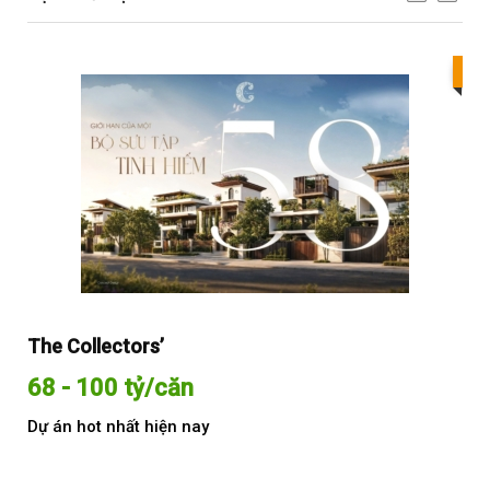
Bes
The Collectors’
Sol
68 - 100 tỷ/căn
Từ
Dự án hot nhất hiện nay
Dự 