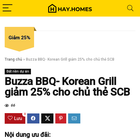
Giảm 25%
Trang chủ
»
Buzza BBQ- Korean Grill giảm 25% cho chủ thẻ SCB
Đất nền dự án
Buzza BBQ- Korean Grill
giảm 25% cho chủ thẻ SCB
66
0
Lưu
Nội dung ưu đãi: