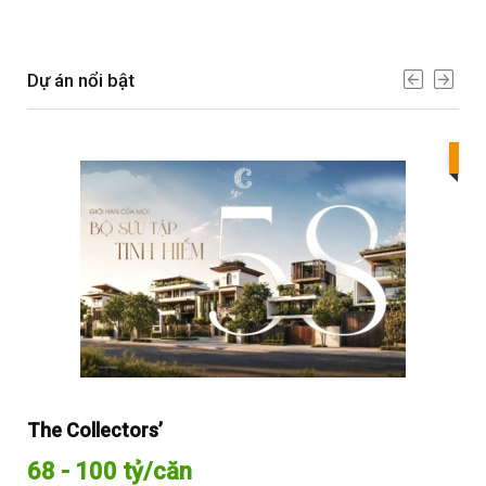
Dự án nổi bật
Bes
The Collectors’
Sol
68 - 100 tỷ/căn
Từ