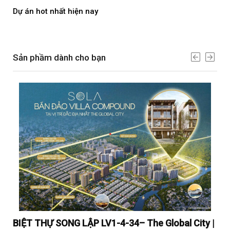
Dự án hot nhất hiện nay
Dự 
Sản phầm dành cho bạn
y |
BIỆT THỰ SONG LẬP LV1-4-34– The Global City |
BI