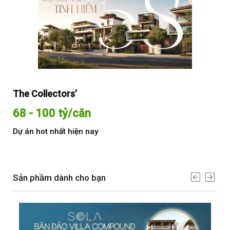
The Collectors’
Sol
68 - 100 tỷ/căn
Từ
Dự án hot nhất hiện nay
Dự 
Sản phầm dành cho bạn