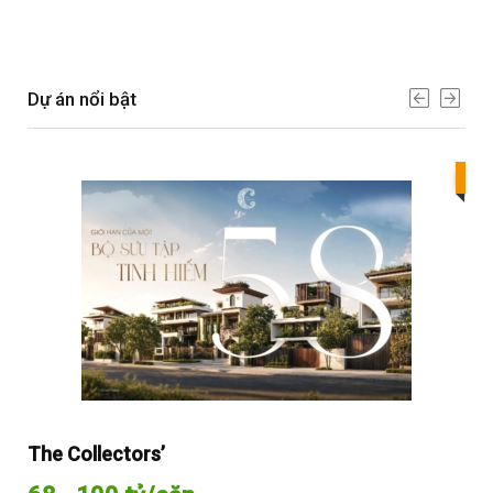
Dự án nổi bật
Bes
The Collectors’
Sol