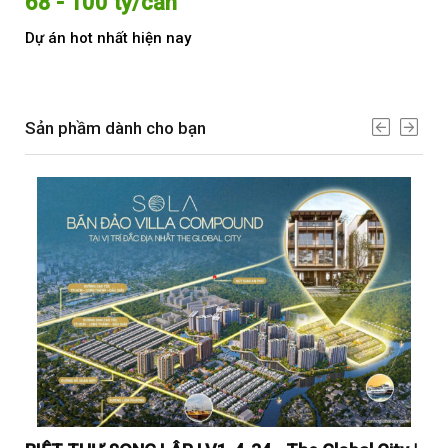
68 - 100 tỷ/căn
Từ
Dự án hot nhất hiện nay
Dự 
Sản phầm dành cho bạn