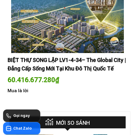
y |
BIỆT THỰ SONG LẬP LV1-4-34– The Global City |
BI
Đẳng Cấp Sống Mới Tại Khu Đô Thị Quốc Tế
Đẳ
60.416.677.280
₫
60
Mua là lời
Mua
Gọi ngay
MỚI SO SÁNH
Chat Zalo
Zalo