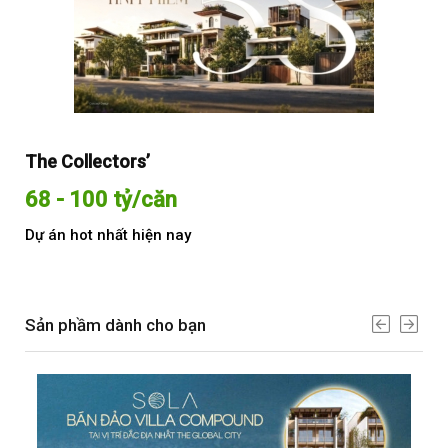
The Collectors’
Sol
68 - 100 tỷ/căn
Từ
Dự án hot nhất hiện nay
Dự 
Sản phầm dành cho bạn