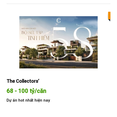
Bes
The Collectors’
Sol
68 - 100 tỷ/căn
Từ
Dự án hot nhất hiện nay
Dự 