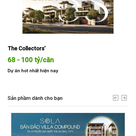
The Collectors’
Sol
68 - 100 tỷ/căn
Từ
Dự án hot nhất hiện nay
Dự 
Sản phầm dành cho bạn