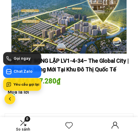
Gọi ngay
y |
BIỆT THỰ SONG LẬP LV1-4-34– The Global City |
BI
Đẳng Cấp Sống Mới Tại Khu Đô Thị Quốc Tế
Đẳ
Chat Zalo
Zalo
60.416.677.280
₫
60
Yêu cầu gọi lại
Mua là lời
Mua
0
MỚI SO SÁNH
So sánh