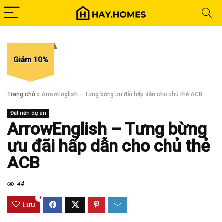
Giảm 10%
Trang chủ
»
ArrowEnglish – Tưng bừng ưu đãi hấp dẫn cho chủ thẻ ACB
Đất nền dự án
ArrowEnglish – Tưng bừng
ưu đãi hấp dẫn cho chủ thẻ
ACB
44
0
Lưu