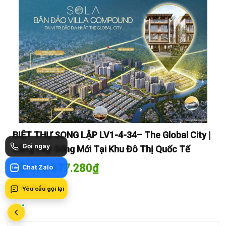
y |
BIỆT THỰ SONG LẬP LV1-4-34– The Global City |
BI
Gọi ngay
Đẳng Cấp Sống Mới Tại Khu Đô Thị Quốc Tế
Đẳ
60.416.677.280
₫
60
Chat Zalo
Zalo
Mua là lời
Mua
Yêu cầu gọi lại