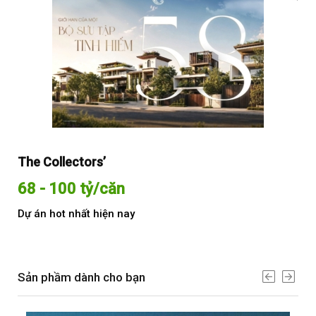
The Collectors’
Sol
68 - 100 tỷ/căn
Từ
Dự án hot nhất hiện nay
Dự 
Sản phầm dành cho bạn