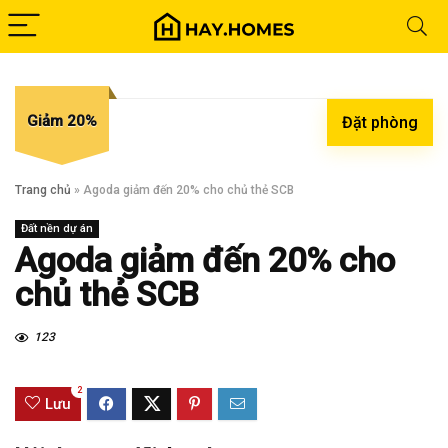
Giảm 20%
Đặt phòng
Trang chủ
»
Agoda giảm đến 20% cho chủ thẻ SCB
Đất nền dự án
Agoda giảm đến 20% cho
chủ thẻ SCB
123
2
Lưu