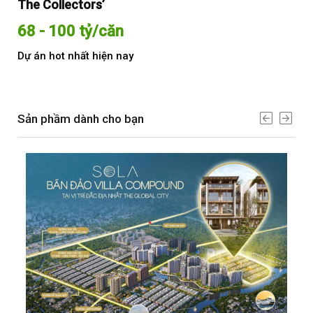
The Collectors’
Sol
68 - 100 tỷ/căn
Từ
Dự án hot nhất hiện nay
Dự 
Sản phầm dành cho bạn