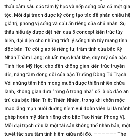
thấu cảm sâu sắc tâm lý học và nếp sống của cả một gia
tộc. Mỗi đại trạch được kỳ công tạo tác để phản chiếu hệ
giá trị, phong vị sống và dấu ấn riêng của chủ nhân. Sự
thấu hiểu ấy được dệt nên qua 5 concept kiến trúc tùy
biến, đại diện cho những triết lý sống tinh túy mang tính
độc bản: Từ cõi giao tế riêng tư, trầm tĩnh của bậc Kỳ
Nhân Thầm Lặng; chuẩn mực khắt khe, duy mỹ của bậc
Tinh Hoa Mỹ Học; cho đến không gian kiến trúc truyền
đời, nâng tầm dòng dõi của bậc Trưởng Dòng Tổ Trạch.
Với những tâm hồn mong muốn được thiên nhiên chữa
lành, không gian đưa “rừng ở trong nhà” sẽ là ốc đảo an
trú của bậc Hiền Triết Thiên Nhiên, trong khi chốn mộc
mạc lãng mạn nuôi dưỡng niềm vui đoàn viên lại là mảnh
ghép hoàn mỹ dành riêng cho bậc Tao Nhân Phong Vị.
Mỗi đại trạch đều là một tài sản không thể nhân bản, một
tuyệt tác sưu tầm tinh hiếm giữa nội đô. —————– The