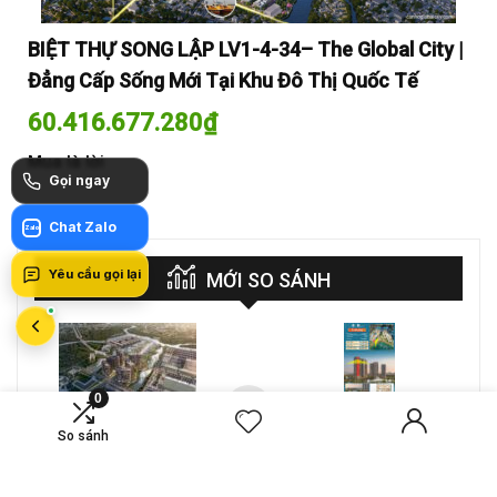
y |
BIỆT THỰ SONG LẬP LV1-4-34– The Global City |
BI
Đẳng Cấp Sống Mới Tại Khu Đô Thị Quốc Tế
Đẳ
60.416.677.280
₫
60
Mua là lời
Mua
Gọi ngay
Chat Zalo
Zalo
Yêu cầu gọi lại
MỚI SO SÁNH
0
VS
A-26-03A – CĂN HỘ 4PN
CT4 B2-15-12 – Căn hộ
So sánh
MASTERI COSMO
2PN Masteri Cosmo
CENTRAL – THE GLOBAL
Central
Compare
Compare
CITY