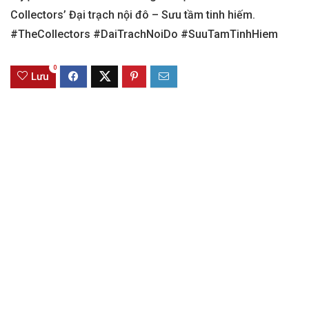
Collectors’ Đại trạch nội đô – Sưu tầm tinh hiếm.
#TheCollectors #DaiTrachNoiDo #SuuTamTinhHiem
0
Lưu