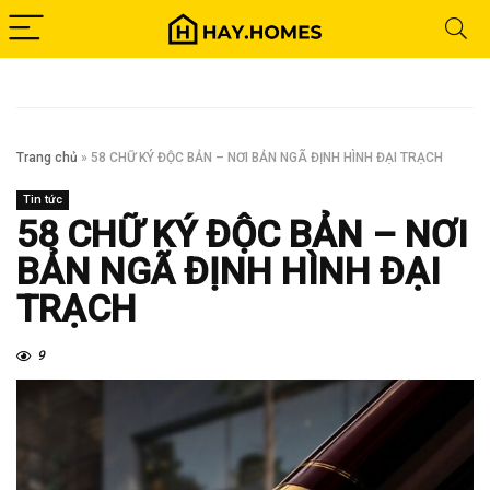
Trang chủ
»
58 CHỮ KÝ ĐỘC BẢN – NƠI BẢN NGÃ ĐỊNH HÌNH ĐẠI TRẠCH
Tin tức
58 CHỮ KÝ ĐỘC BẢN – NƠI
BẢN NGÃ ĐỊNH HÌNH ĐẠI
TRẠCH
9