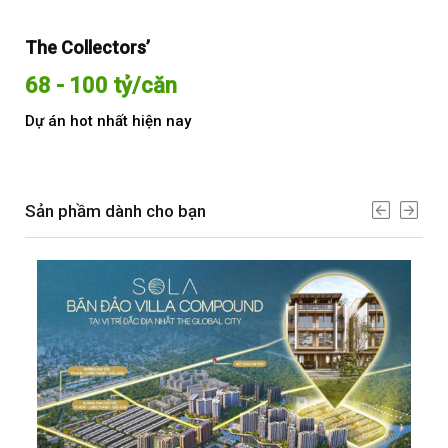
The Collectors’
Sol
68 - 100 tỷ/căn
Từ
Dự án hot nhất hiện nay
Dự 
Sản phầm dành cho bạn