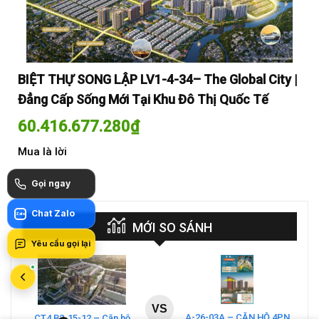
y |
BIỆT THỰ SONG LẬP LV1-4-34– The Global City |
BI
Đẳng Cấp Sống Mới Tại Khu Đô Thị Quốc Tế
Đẳ
60.416.677.280
₫
60
Mua là lời
Mua
Gọi ngay
Chat Zalo
Zalo
MỚI SO SÁNH
Yêu cầu gọi lại
VS
A-26-03A – CĂN HỘ 4PN
CT4 B2-15-12 – Căn hộ