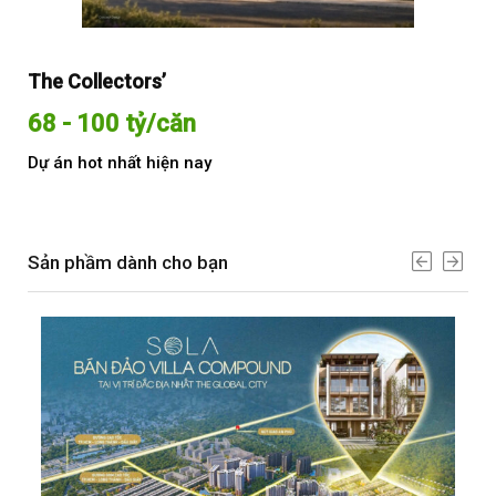
The Collectors’
Sol
68 - 100 tỷ/căn
Từ
Dự án hot nhất hiện nay
Dự 
Sản phầm dành cho bạn