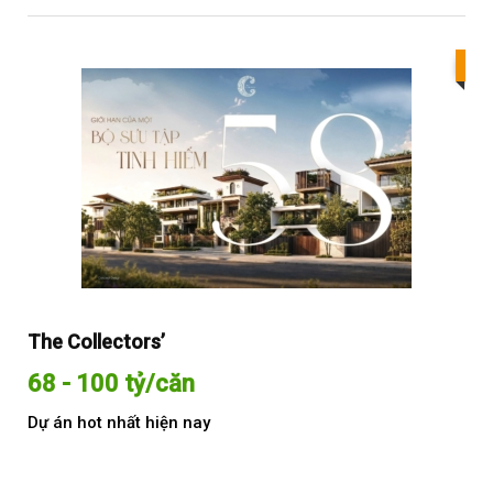
Bes
The Collectors’
Sol
68 - 100 tỷ/căn
Từ
Dự án hot nhất hiện nay
Dự 