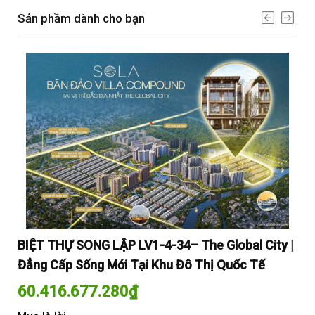
Sản phầm dành cho bạn
y |
BIỆT THỰ SONG LẬP LV1-4-34– The Global City |
BI
Đẳng Cấp Sống Mới Tại Khu Đô Thị Quốc Tế
Đẳ
60.416.677.280
₫
60