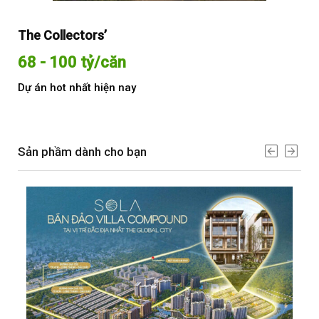
The Collectors’
Sol
68 - 100 tỷ/căn
Từ
Dự án hot nhất hiện nay
Dự 
Sản phầm dành cho bạn