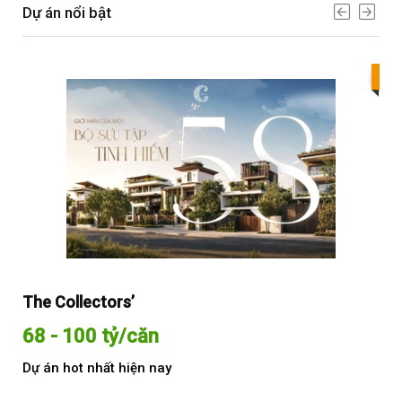
Dự án nổi bật
Bes
The Collectors’
Sol
68 - 100 tỷ/căn
Từ
Dự án hot nhất hiện nay
Dự 