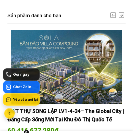
Sản phầm dành cho bạn
Gọi ngay
Chat Zalo
Zalo
Yêu cầu gọi lại
y |
BIỆT THỰ SONG LẬP LV1-4-34– The Global City |
BI
Đẳng Cấp Sống Mới Tại Khu Đô Thị Quốc Tế
Đẳ
60.416.677.280
₫
60
0