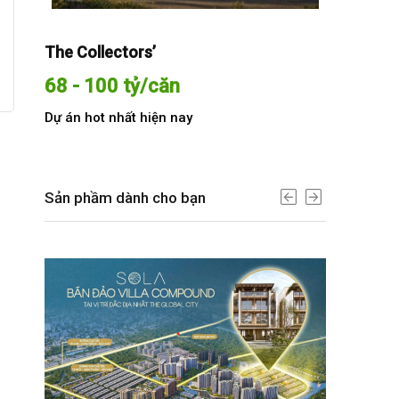
The Collectors’
Sola The G
68 - 100 tỷ/căn
Từ 68 t
Dự án hot nhất hiện nay
Dự án hot n
Sản phầm dành cho bạn