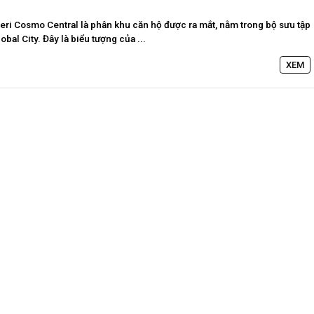
ri Cosmo Central là phân khu căn hộ được ra mắt, nằm trong bộ sưu tập
obal City. Đây là biểu tượng của ...
aters
Metropolis Thủ Thiêm
Call
XEM
n nay
Dự án hot nhất hiện nay