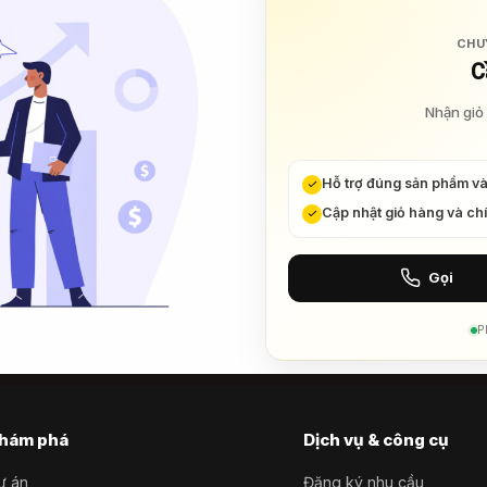
CHU
C
Nhận giỏ 
Hỗ trợ đúng sản phẩm v
Cập nhật giỏ hàng và ch
Gọi
P
hám phá
Dịch vụ & công cụ
ự án
Đăng ký nhu cầu