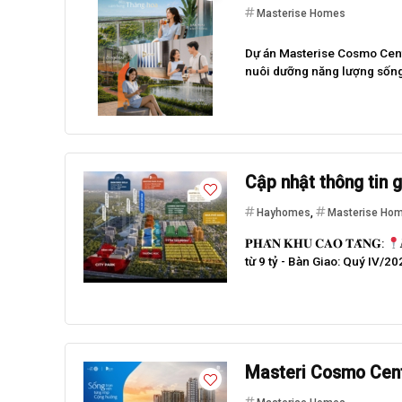
Masterise Homes
Dự án Masterise Cosmo Cent
nuôi dưỡng năng lượng sống c
Cập nhật thông tin g
Hayhomes
,
Masterise Ho
Best value
𝐏𝐇𝐀̂𝐍 𝐊𝐇𝐔 𝐂𝐀𝐎 𝐓𝐀̂̀𝐍𝐆:
từ 9 tỷ - Bàn Giao: Quý IV/2
Masteri Cosmo Cent