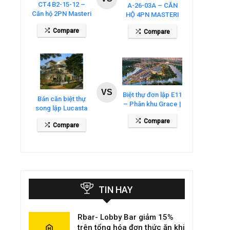
CT4 B2-15-12 –
A-26-03A – CĂN
Căn hộ 2PN Masteri
HỘ 4PN MASTERI
Cosmo Central
COSMO CENTRAL
Compare
Compare
– THE GLOBAL
CITY
VS
Biệt thự đơn lập E11
Bán căn biệt thự
– Phân khu Grace |
song lập Lucasta
Gladia By The
Villa – DT 175m2
Compare
Waters
Compare
giá 26 tỷ
TIN HAY
Rbar- Lobby Bar giảm 15%
trên tổng hóa đơn thức ăn khi