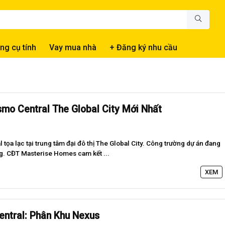
ng cụ tính
Vay mua nhà
+ Đăng ký nhu cầu
mo Central The Global City Mới Nhất
tọa lạc tại trung tâm đại đô thị The Global City. Công trường dự án đang
ng. CĐT Masterise Homes cam kết ...
XEM
ntral: Phân Khu Nexus