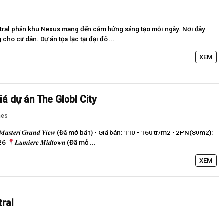
ral phân khu Nexus mang đến cảm hứng sáng tạo mỗi ngày. Nơi đây
ho cư dân. Dự án tọa lạc tại đại đô ...
XEM
iá dự án The Globl City
mes
𝑴𝒂𝒔𝒕𝒆𝒓𝒊 𝑮𝒓𝒂𝒏𝒅 𝑽𝒊𝒆𝒘 (Đã mở bán) - Giá bán: 110 - 160 tr/m2 - 2PN(80m2):
026
𝑳𝒖𝒎𝒊𝒆𝒓𝒆 𝑴𝒊𝒅𝒕𝒐𝒘𝒏 (Đã mở ...
XEM
ral