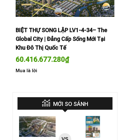
The
BIỆT THỰ SONG LẬP LV1-4-34– The
BIỆT THỰ
Tại
Global City | Đẳng Cấp Sống Mới Tại
Global Cit
Khu Đô Thị Quốc Tế
Khu Đô Th
60.416.677.280
₫
60.416.
Mua là lời
Mua là lời
MỚI SO SÁNH
VS