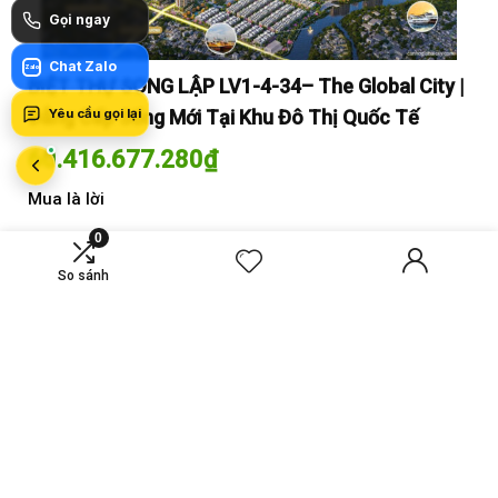
Gọi ngay
Chat Zalo
Zalo
y |
BIỆT THỰ SONG LẬP LV1-4-34– The Global City |
BI
Yêu cầu gọi lại
Đẳng Cấp Sống Mới Tại Khu Đô Thị Quốc Tế
Đẳ
60.416.677.280
₫
60
Mua là lời
Mua
0
So sánh
MỚI SO SÁNH
VS
A-26-03A – CĂN HỘ 4PN
CT4 B2-15-12 – Căn hộ
MASTERI COSMO
2PN Masteri Cosmo
CENTRAL – THE GLOBAL