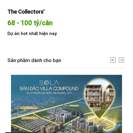
The Collectors’
Sol
68 - 100 tỷ/căn
Từ
Dự án hot nhất hiện nay
Dự 
Sản phầm dành cho bạn