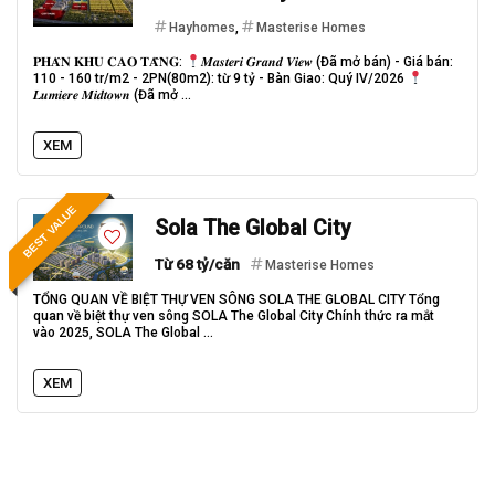
Hayhomes
,
Masterise Homes
𝐏𝐇𝐀̂𝐍 𝐊𝐇𝐔 𝐂𝐀𝐎 𝐓𝐀̂̀𝐍𝐆:
𝑴𝒂𝒔𝒕𝒆𝒓𝒊 𝑮𝒓𝒂𝒏𝒅 𝑽𝒊𝒆𝒘 (Đã mở bán) - Giá bán:
110 - 160 tr/m2 - 2PN(80m2): từ 9 tỷ - Bàn Giao: Quý IV/2026
𝑳𝒖𝒎𝒊𝒆𝒓𝒆 𝑴𝒊𝒅𝒕𝒐𝒘𝒏 (Đã mở ...
XEM
BEST VALUE
Sola The Global City
Từ 68 tỷ/căn
Masterise Homes
TỔNG QUAN VỀ BIỆT THỰ VEN SÔNG SOLA THE GLOBAL CITY Tổng
quan về biệt thự ven sông SOLA The Global City Chính thức ra mắt
vào 2025, SOLA The Global ...
XEM