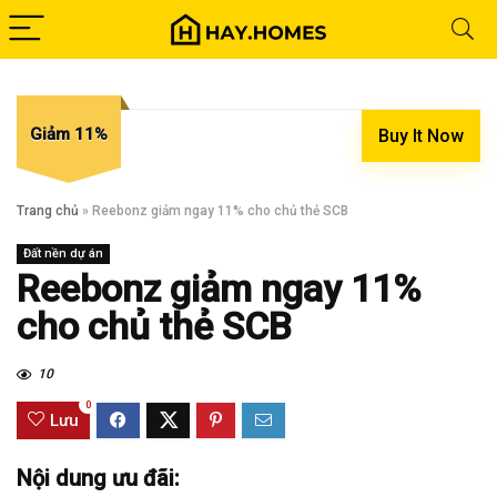
Giảm 11%
Buy It Now
Trang chủ
»
Reebonz giảm ngay 11% cho chủ thẻ SCB
Đất nền dự án
Reebonz giảm ngay 11%
cho chủ thẻ SCB
10
0
Lưu
Nội dung ưu đãi: