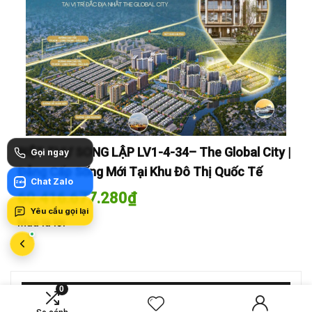
y |
BIỆT THỰ SONG LẬP LV1-4-34– The Global City |
BI
Gọi ngay
Đẳng Cấp Sống Mới Tại Khu Đô Thị Quốc Tế
Đẳ
Chat Zalo
Zalo
60.416.677.280
₫
60
Yêu cầu gọi lại
Mua là lời
Mua
0
MỚI SO SÁNH