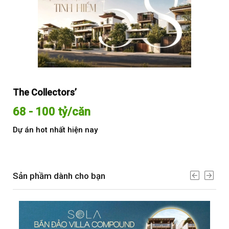
The Collectors’
Sol
68 - 100 tỷ/căn
Từ
Dự án hot nhất hiện nay
Dự 
Sản phầm dành cho bạn