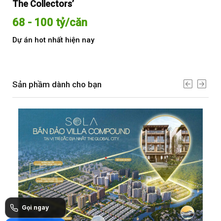
The Collectors’
Sol
68 - 100 tỷ/căn
Từ
Dự án hot nhất hiện nay
Dự 
Sản phầm dành cho bạn
Gọi ngay