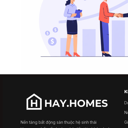
K
D
Nổ
Nền tảng bất động sản thuộc hệ sinh thái
G