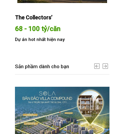
The Collectors’
Sola The G
68 - 100 tỷ/căn
Từ 68 t
Dự án hot nhất hiện nay
Dự án hot n
Sản phầm dành cho bạn