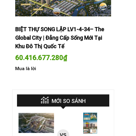
The
BIỆT THỰ SONG LẬP LV1-4-34– The
BIỆT THỰ
Tại
Global City | Đẳng Cấp Sống Mới Tại
Global Cit
Khu Đô Thị Quốc Tế
Khu Đô Th
60.416.677.280
₫
60.416.
Mua là lời
Mua là lời
MỚI SO SÁNH
VS