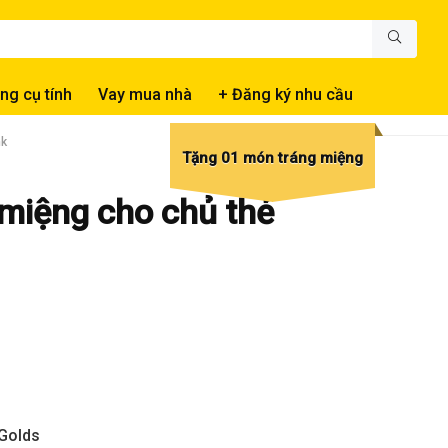
ng cụ tính
Vay mua nhà
+ Đăng ký nhu cầu
nk
Tặng 01 món tráng miệng
 miệng cho chủ thẻ
Golds