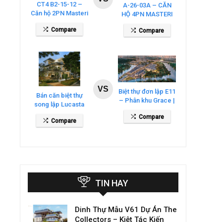
CT4 B2-15-12 –
A-26-03A – CĂN
Căn hộ 2PN Masteri
HỘ 4PN MASTERI
Cosmo Central
COSMO CENTRAL
Compare
Compare
– THE GLOBAL
CITY
VS
Biệt thự đơn lập E11
Bán căn biệt thự
– Phân khu Grace |
song lập Lucasta
Gladia By The
Villa – DT 175m2
Compare
Waters
Compare
giá 26 tỷ
TIN HAY
Dinh Thự Mẫu V61 Dự Án The
Collectors – Kiệt Tác Kiến