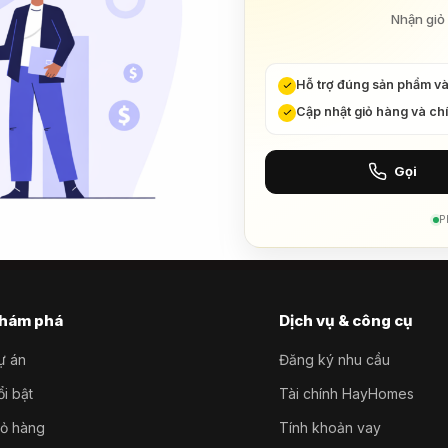
Nhận giỏ 
Hỗ trợ đúng sản phẩm v
Cập nhật giỏ hàng và ch
Gọi
P
hám phá
Dịch vụ & công cụ
ự án
Đăng ký nhu cầu
i bật
Tài chính HayHomes
iỏ hàng
Tính khoản vay