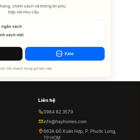
hàng, chính sách và thông tin phù
hợp với nhu cầu.
à ngân sách
ính sách mới
Zalo
Zalo
hản hồi nhanh trong giờ làm việc
Liên hệ
0984 82 3579
info@hayhomes.com
663A Đỗ Xuân Hợp, P. Phước Long,
TP.HCM