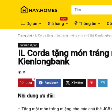
NEW
Dự án
Giỏ hàng
Thông tin
Cô
Trang chủ
»
IL Corda tặng món tráng miệng cho chủ thẻ Kienlongba
Đất nền dự án
IL Corda tặng món tráng
Kienlongbank
8
0
Lưu
Nội dung ưu đãi:
– Tặng một món tráng miệng cho các chủ thẻ JCB 