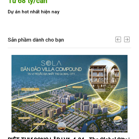
Từ 68 tỷ/căn
Từ
Dự án hot nhất hiện nay
Dự 
Sản phầm dành cho bạn