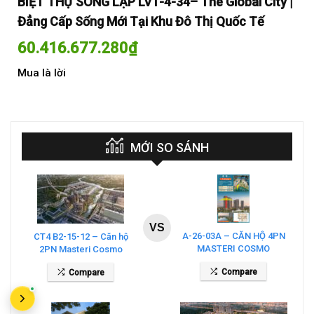
y |
BIỆT THỰ SONG LẬP LV1-4-34– The Global City |
BI
Đẳng Cấp Sống Mới Tại Khu Đô Thị Quốc Tế
Đẳ
60.416.677.280
₫
60
Mua là lời
Mua
MỚI SO SÁNH
VS
A-26-03A – CĂN HỘ 4PN
CT4 B2-15-12 – Căn hộ
MASTERI COSMO
2PN Masteri Cosmo
CENTRAL – THE GLOBAL
Central
Compare
Compare
CITY