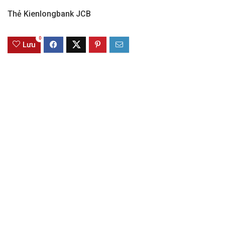
Thẻ Kienlongbank JCB
0
Lưu