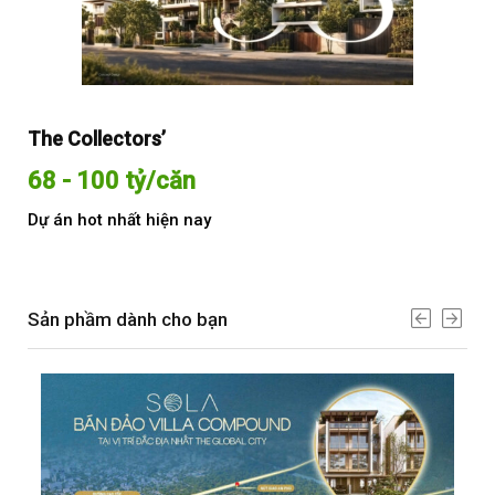
The Collectors’
Sol
68 - 100 tỷ/căn
Từ
Dự án hot nhất hiện nay
Dự 
Sản phầm dành cho bạn