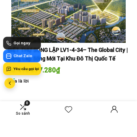
Gọi ngay
y |
BIỆT THỰ SONG LẬP LV1-4-34– The Global City |
BI
Chat Zalo
Zalo
Đẳng Cấp Sống Mới Tại Khu Đô Thị Quốc Tế
Đẳ
60.416.677.280
₫
60
Yêu cầu gọi lại
Mua là lời
Mua
0
MỚI SO SÁNH
So sánh