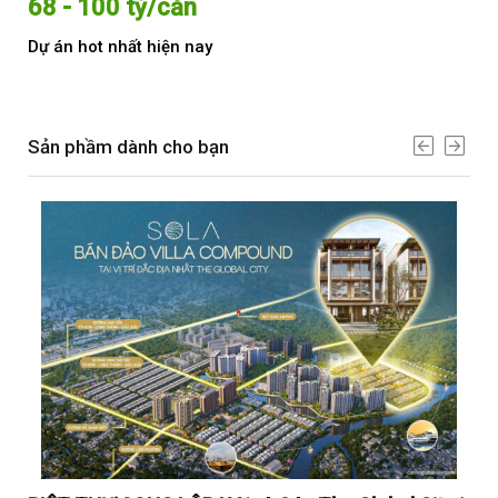
68 - 100 tỷ/căn
Từ
Dự án hot nhất hiện nay
Dự 
Sản phầm dành cho bạn