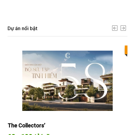
Dự án nổi bật
Bes
The Collectors’
Sol