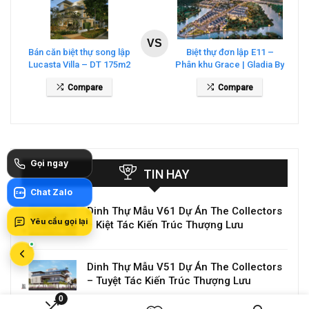
VS
Bán căn biệt thự song lập
Biệt thự đơn lập E11 –
Lucasta Villa – DT 175m2
Phân khu Grace | Gladia By
giá 26 tỷ
The Waters
Compare
Compare
Gọi ngay
TIN HAY
Chat Zalo
Zalo
Dinh Thự Mẫu V61 Dự Án The Collectors
Yêu cầu gọi lại
– Kiệt Tác Kiến Trúc Thượng Lưu
Dinh Thự Mẫu V51 Dự Án The Collectors
– Tuyệt Tác Kiến Trúc Thượng Lưu
0