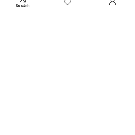
Dinh Thự Mẫu V41 Dự Án The Collectors
So sánh
– Tuyệt Tác Kiến Trúc Thượng Lưu