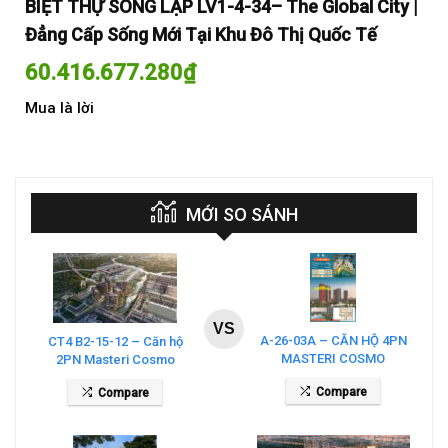
y |
BIỆT THỰ SONG LẬP LV1-4-34– The Global City |
BI
Đẳng Cấp Sống Mới Tại Khu Đô Thị Quốc Tế
Đẳ
60.416.677.280
₫
60
Mua là lời
Mua
MỚI SO SÁNH
VS
A-26-03A – CĂN HỘ 4PN
CT4 B2-15-12 – Căn hộ
MASTERI COSMO
2PN Masteri Cosmo
CENTRAL – THE GLOBAL
Central
Compare
Compare
CITY