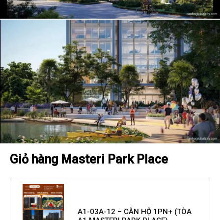
Giỏ hàng Masteri Park Place
A1-03A-12 – CĂN HỘ 1PN+ (TÒA