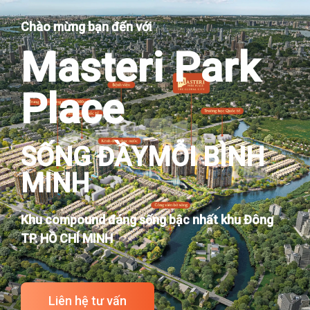
Chào mừng bạn đến với
Masteri Park
Place
SỐNG ĐẦYMỖI BÌNH
MINH
Khu compound đáng sống bậc nhất khu Đông
TP. HỒ CHÍ MINH
Liên hệ tư vấn