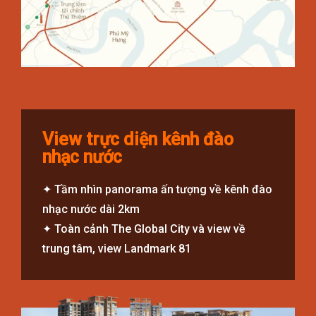
View trực diện kênh đào
nhạc nước
✦︎ Tầm nhìn panorama ấn tượng về kênh đào
nhạc nước dài 2km
✦︎ Toàn cảnh The Global City và view về
trung tâm, view Landmark 81